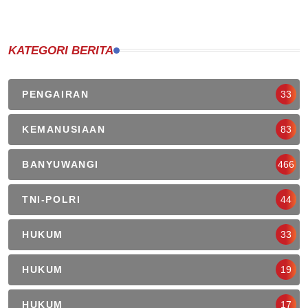
KATEGORI BERITA
PENGAIRAN
33
KEMANUSIAAN
83
BANYUWANGI
466
TNI-POLRI
44
HUKUM
33
HUKUM
19
HUKUM
17