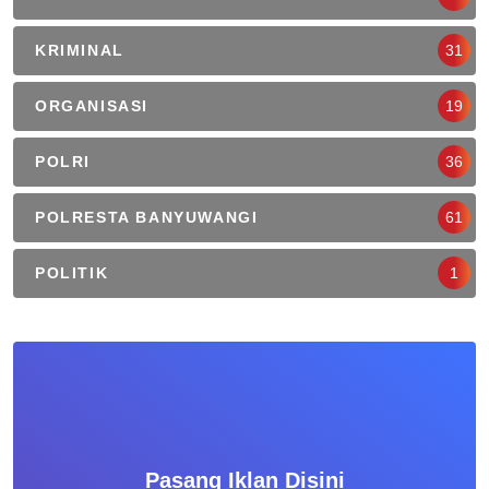
KRIMINAL
31
ORGANISASI
19
POLRI
36
POLRESTA BANYUWANGI
61
POLITIK
1
Pasang Iklan Disini