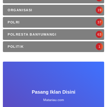
ORGANISASI
19
POLRI
37
POLRESTA BANYUWANGI
63
POLITIK
1
Pasang Iklan Disini
Matariau.com