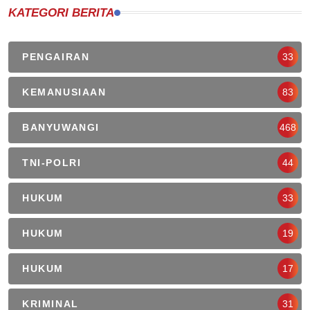
KATEGORI BERITA
PENGAIRAN
33
KEMANUSIAAN
83
BANYUWANGI
468
TNI-POLRI
44
HUKUM
33
HUKUM
19
HUKUM
17
KRIMINAL
31