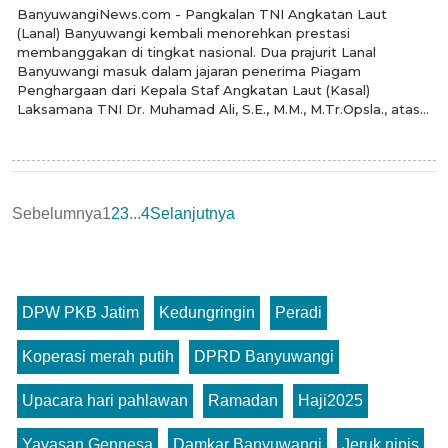
BanyuwangiNews.com - Pangkalan TNI Angkatan Laut
(Lanal) Banyuwangi kembali menorehkan prestasi
membanggakan di tingkat nasional. Dua prajurit Lanal
Banyuwangi masuk dalam jajaran penerima Piagam
Penghargaan dari Kepala Staf Angkatan Laut (Kasal)
Laksamana TNI Dr. Muhamad Ali, S.E., M.M., M.Tr.Opsla., atas...
Sebelumnya
1
2
3
...
4
Selanjutnya
DPW PKB Jatim
Kedungringin
Peradi
Koperasi merah putih
DPRD Banyuwangi
Upacara hari pahlawan
Ramadan
Haji2025
Yayasan Gennesa
Damkar Banyuwangi
Jeruk nipis