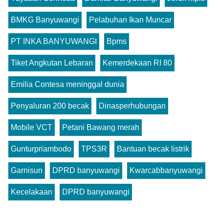
BMKG Banyuwangi
Pelabuhan Ikan Muncar
PT INKA BANYUWANGI
Bpms
Tiket Angkutan Lebaran
Kemerdekaan RI 80
Emilia Contesa meninggal dunia
Penyaluran 200 becak
Dinasperhubungan
Mobile VCT
Petani Bawang merah
Gunturpriambodo
TPS3R
Bantuan becak listrik
Garnisun
DPRD banyuwangi
Kwarcabbanyuwangi
Kecelakaan
DPRD banyuwangi