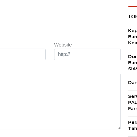
TO
Kep
Ban
Ke
Website
Dor
Ban
SIA
Dan
Ser
PAU
Far
Per
Tah