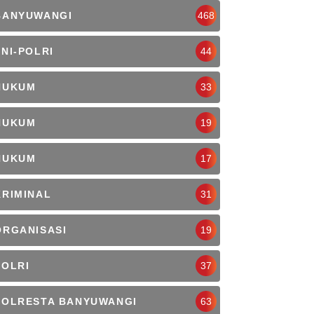
BANYUWANGI
468
TNI-POLRI
44
HUKUM
33
HUKUM
19
HUKUM
17
KRIMINAL
31
ORGANISASI
19
POLRI
37
POLRESTA BANYUWANGI
63