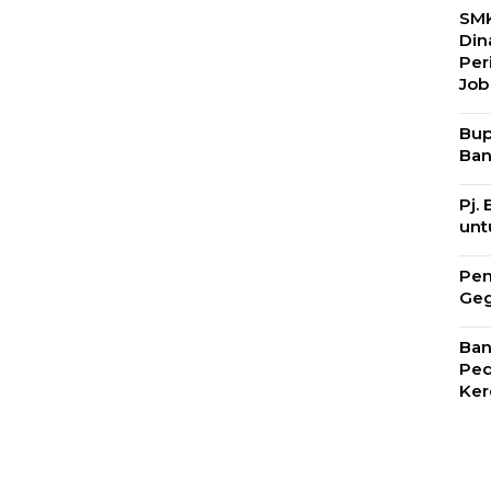
SMK
Din
Per
Job
Bup
Ban
Pj.
unt
Pem
Geg
Ban
Ped
Ker