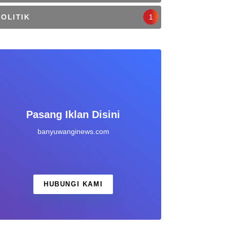
POLITIK
1
Pasang Iklan Disini
banyuwanginews.com
HUBUNGI KAMI
Biaya Sepeser Pun, Puluhan Motor Terkunci di Satlantas 
g
tus 2026