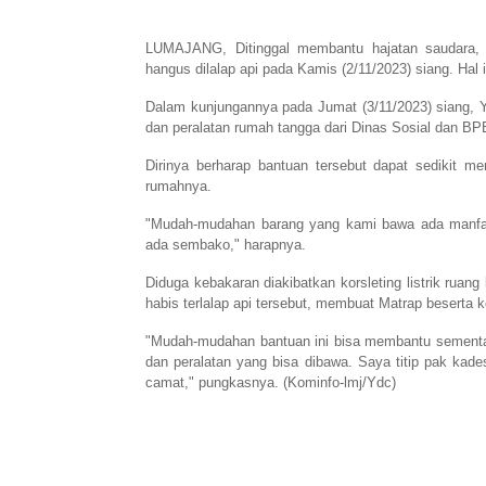
LUMAJANG, Ditinggal membantu hajatan saudara,
hangus dilalap api pada Kamis (2/11/2023) siang. Hal
Dalam kunjungannya pada Jumat (3/11/2023) siang,
dan peralatan rumah tangga dari Dinas Sosial dan B
Dirinya berharap bantuan tersebut dapat sedikit me
rumahnya.
"Mudah-mudahan barang yang kami bawa ada manfaat u
ada sembako," harapnya.
Diduga kebakaran diakibatkan korsleting listrik rua
habis terlalap api tersebut, membuat Matrap beserta k
"Mudah-mudahan bantuan ini bisa membantu sementar
dan peralatan yang bisa dibawa. Saya titip pak kad
camat," pungkasnya. (Kominfo-lmj/Ydc)