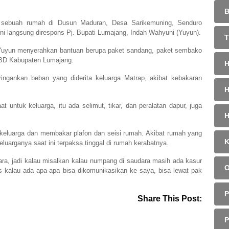
 sebuah rumah di Dusun Maduran, Desa Sarikemuning, Senduro
 ini langsung direspons Pj. Bupati Lumajang, Indah Wahyuni (Yuyun).
 Yuyun menyerahkan bantuan berupa paket sandang, paket sembako
PBD Kabupaten Lumajang.
ringankan beban yang diderita keluarga Matrap, akibat kebakaran
ntuk keluarga, itu ada selimut, tikar, dan peralatan dapur, juga
ng keluarga dan membakar plafon dan seisi rumah. Akibat rumah yang
eluarganya saat ini terpaksa tinggal di rumah kerabatnya.
a, jadi kalau misalkan kalau numpang di saudara masih ada kasur
es kalau ada apa-apa bisa dikomunikasikan ke saya, bisa lewat pak
Share This Post: