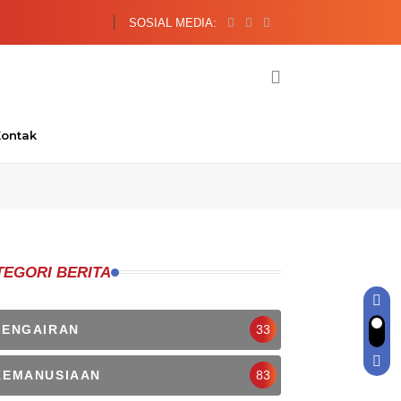
7 Ide Beri Edukasi Keuangan Kepada
SOSIAL MEDIA:
ontak
TEGORI BERITA
PENGAIRAN
33
KEMANUSIAAN
83