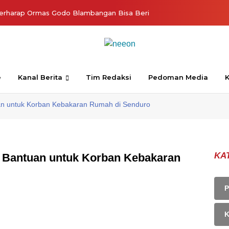
erharap Ormas Godo Blambangan Bisa Beri
e
Kanal Berita
Tim Redaksi
Pedoman Media
K
an untuk Korban Kebakaran Rumah di Senduro
KA
n Bantuan untuk Korban Kebakaran