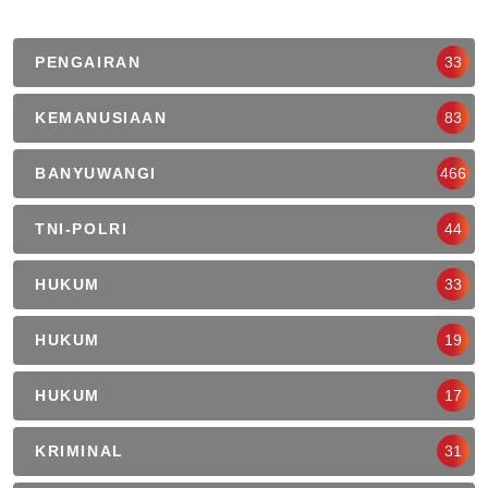
PENGAIRAN
33
KEMANUSIAAN
83
BANYUWANGI
466
TNI-POLRI
44
HUKUM
33
HUKUM
19
HUKUM
17
KRIMINAL
31