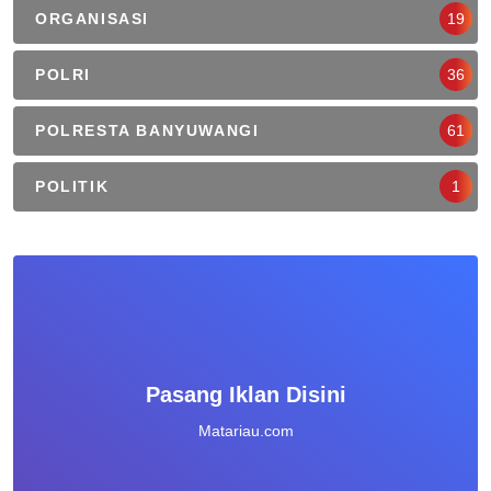
ORGANISASI
19
POLRI
36
POLRESTA BANYUWANGI
61
POLITIK
1
Pasang Iklan Disini
Matariau.com