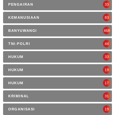
PENGAIRAN
33
KEMANUSIAAN
83
BANYUWANGI
468
TNI-POLRI
44
HUKUM
33
HUKUM
19
HUKUM
17
KRIMINAL
31
ORGANISASI
19