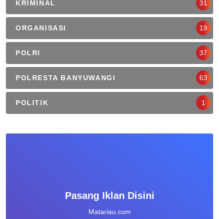
KRIMINAL
31
ORGANISASI
19
POLRI
37
POLRESTA BANYUWANGI
63
POLITIK
1
Pasang Iklan Disini
Matariau.com