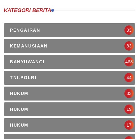
KATEGORI BERITA
PENGAIRAN
33
KEMANUSIAAN
83
BANYUWANGI
468
TNI-POLRI
44
HUKUM
33
HUKUM
19
HUKUM
17